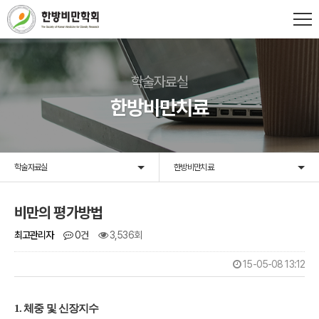
학술자료실
한방비만치료
학술자료실
한방비만치료
비만의 평가방법
최고관리자
0건
3,536회
15-05-08 13:12
1.
체중 및 신장지수