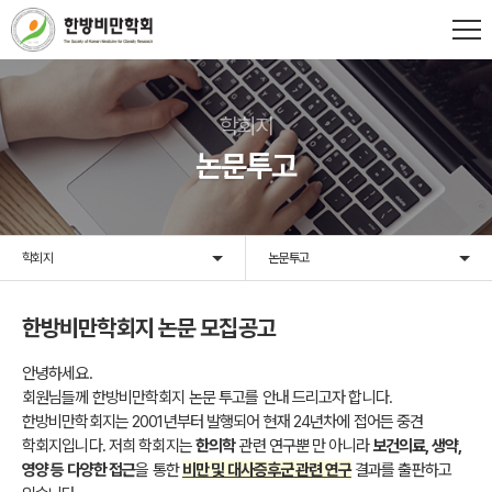
학회지
논문투고
학회지
논문투고
한방비만학회지 논문 모집공고
안녕하세요.
회원님들께 한방비만학회지 논문 투고를 안내 드리고자 합니다.
한방비만학회지는 2001년부터 발행되어 현재 24년차에 접어든 중견
학회지입니다. 저희 학회지는
한의학
관련 연구뿐 만 아니라
보건의료, 생약,
영양 등 다양한 접근
을 통한
비만 및 대사증후군 관련 연구
결과를 출판하고