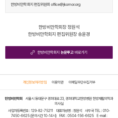
한방비만학회지 편집위원회
office@jkomor.org
한방비만학회장 정원석
한방비만학회지 편집위원장 송윤경
한방비만학회지
논문투고
바로가기
개인정보처리방침
이용약관
이메일무단수집거부
한방비만학회
서울시 동대문구 경희대로 23, 경희대학교한방병원 한방재활의학과
의사실
사업자등록번호 :
129-82-75211
대표자성명 : 정원석
사무국 TEL :
010-
7450-6625
(문의시간 10~14시)
FAX :
0504-156-6625
E-mail :