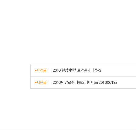
이전글
2016 한방비만치료 전문가 과정-3
다음글
2016년 감로수 디톡스 다이어트(20160618)