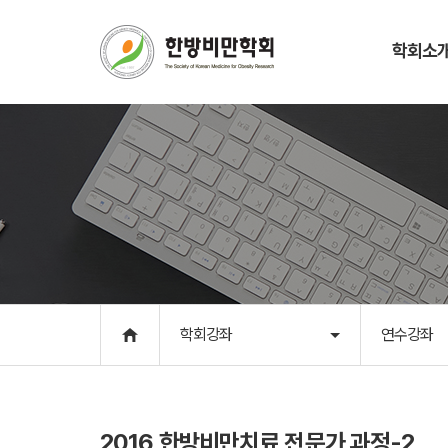
학회소
학회소개
학회강좌
인사말
연수강좌
학회개요
학술대회
학회연혁
학회앨범
학회조직
학회일정
회칙
역대회장단
학회강좌
연수강좌
CI 및 캐릭터
학회소식
사무국
2016 한방비만치료 전문가 과정-2