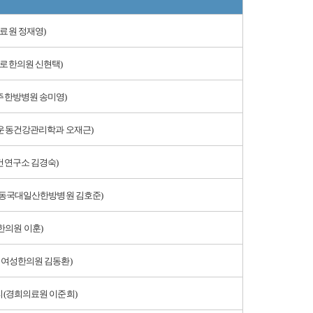
료원 정재영)
로한의원 신현택)
한방병원 송미영)
운동건강관리학과 오재근)
연구소 김경숙)
(동국대일산한방병원 김호준)
율한의원 이훈)
여성한의원 김동환)
(경희의료원 이준희)