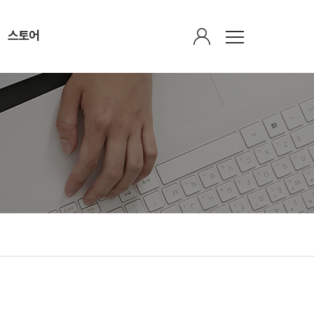
스토어
회원광장
스토어
회원가입안내
감로수
정회원 한의원 검색
가볍다(茶)
회원게시판
산삼비만약침
연회비납부
유산균(바울케어 알엑스)
마이페이지
식이섬유(파인실)
평생회원가입하기
인쇄물
주간 비만 브리핑