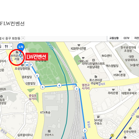
F
LW컨벤션