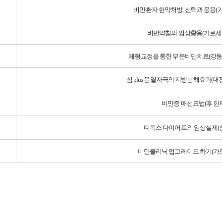
비만환자 한약처방, 선택과 응용(
비만약침의 임상활용(가로세
체형교정을 통한 부분비만치료(강동
침 plus 온열자극의 지방분해효과(
비만증 매선요법(후 한
디톡스 다이어트의 임상실제(
비만클리닉 업그레이드 하기(가