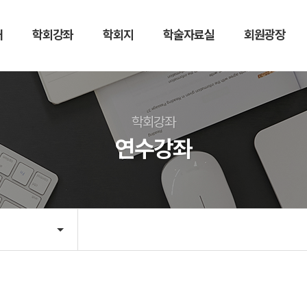
개
학회강좌
학회지
학술자료실
회원광장
학회지
학술자료실
저널
한방비만치료
학회강좌
논문투고
세미나자료실
연수강좌
학술경진대회
뉴스레터