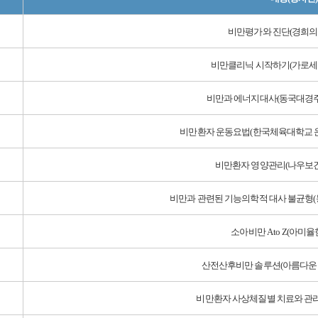
비만평가와 진단(경희의
비만클리닉 시작하기(가로세
비만과 에너지대사(동국대경주
비만환자 운동요법(한국체육대학교 
비만환자 영양관리(나우보건
비만과 관련된 기능의학적 대사 불균형
소아비만 A to Z(아미
산전산후비만 솔루션(아름다운 
비만환자 사상체질별 치료와 관리