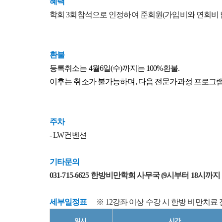
혜택
학회 3회참석으로 인정하여 준회원(가입비와 연회비 
환불
등록취소는 4월6일(수)까지는 100%환불.
이후는 취소가 불가능하며, 다음 전문가과정 프로그램
주차
- LW컨벤션
기타문의
031-715-6625 한방비만학회 사무국 (9시부터 18시까지
세부일정표
​ ※ 12강좌 이상 수강 시 한방 비만치
일시
시간