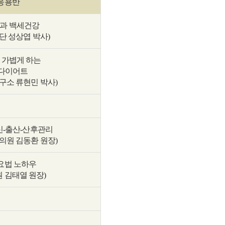
응용반
과 백세건강
단 성상엽 박사)
 가볍게 하는
 다이어트
구소 류현민 박사)
신-출산-산후관리
의원 김동환 원장)
요법 노하우
 김태열 원장)