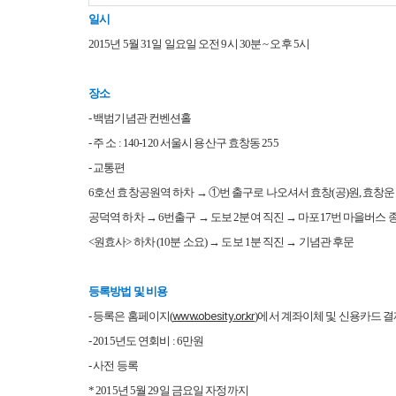
일시
2015년 5월 31일 일요일 오전 9시 30분 ~ 오후 5시
장소
- 백범기념관 컨벤션홀
- 주 소 : 140-120 서울시 용산구 효창동 255
- 교통편
6호선 효창공원역 하차 → ①번 출구로 나오셔서 효창(공)원, 효창운
공덕역 하차 → 6번출구 → 도보 2분여 직진 → 마포17번 마을버스
<원효사> 하차 (10분 소요) → 도보 1분 직진 → 기념관 후문
등록방법 및 비용
www.obesity.or.kr
- 등록은 홈페이지(
)에서 계좌이체 및 신용카드 
- 2015년도 연회비 : 6만원
- 사전 등록
* 2015년 5월 29일 금요일 자정까지