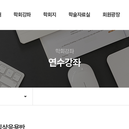
개
학회강좌
학회지
학술자료실
회원광장
학회지
학술자료실
저널
한방비만치료
학회강좌
논문투고
세미나자료실
연수강좌
학술경진대회
뉴스레터
임상응용반