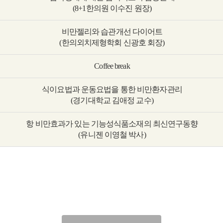
(8+1한의원 이수진 원장)
비만젤리와 습관개선 다이어트
(한의외치제형학회 신광호 회장)
Coffee break
식이요법과 운동요법을 통한 비만환자관리
(경기대학교 김애정 교수)
항 비만효과가 있는 기능성식품소재의 최신연구동향
(유니젠 이영철 박사)