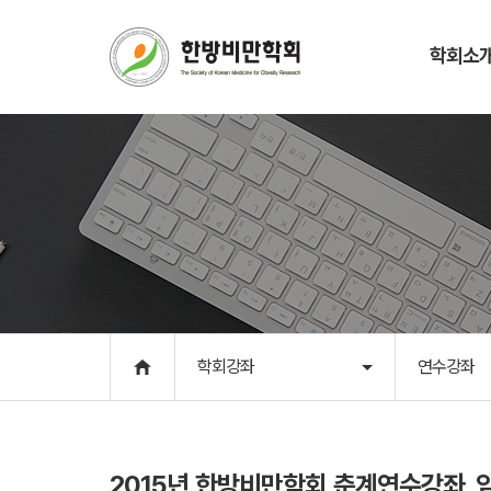
학회소
학회소개
학회강좌
인사말
연수강좌
학회개요
학술대회
학회연혁
학회앨범
학회조직
학회일정
회칙
역대회장단
학회강좌
연수강좌
CI 및 캐릭터
학회소식
사무국
2015년 한방비만학회 춘계연수강좌_