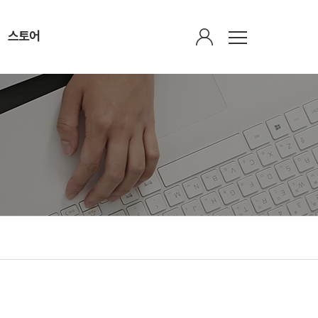
스토어
회원광장
스토어
회원가입안내
감로수
정회원 한의원 검색
가볍다(茶)
회원게시판
산삼비만약침
연회비납부
유산균(바울케어 알엑스)
마이페이지
식이섬유(파인실)
평생회원가입하기
인쇄물
주간 비만 브리핑