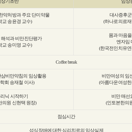
임상기초반
임상
한약처방과 주요 단미약물
대사증후군
학교 송윤경 교수)
(하나로의료재
몸과 마음을
 해석과 비만진단평가
엔자임
학교 송미영 교수)
(한국전인치유연
Coffee break
산삼비만약침의 임상활용
비만여성의 임
학회 송재철 이사)
(아름다운여성한
리닉 시작하기
비만 매선
한의원 신현택 원장)
(인토본한의원
점심시간
섭식장애에 대한 심리치료의 임상실제