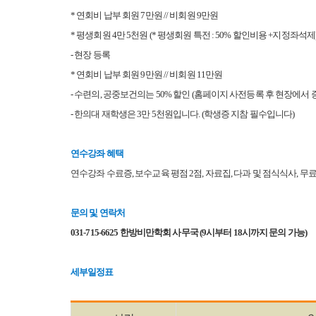
* 연회비 납부 회원 7만원 // 비회원 9만원
* 평생회원 4만 5천원 (* 평생회원 특전 : 50% 할인비용 +지정좌석제
- 현장 등록
* 연회비 납부 회원 9만원 // 비회원 11만원
- 수련의, 공중보건의는 50% 할인 (홈페이지 사전등록 후 현장에
- 한의대 재학생은 3만 5천원입니다. (학생증 지참 필수입니다)
연수강좌 혜택
연수강좌 수료증, 보수교육 평점 2점, 자료집, 다과 및 점식식사, 
문의 및 연락처
031-715-6625 한방비만학회 사무국 (9시부터 18시까지 문의 가능)
세부일정표