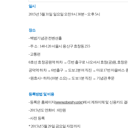
일시
2015년 5월 31일 일요일 오전 9시 30분 ~ 오후 5시
장소
- 백범기념관 컨벤션홀
- 주 소 : 140-120 서울시 용산구 효창동 255
- 교통편
6호선 효창공원역 하차 → ①번 출구로 나오셔서 효창(공)원, 효창운
공덕역 하차 → 6번출구 → 도보 2분여 직진 → 마포17번 마을버스
<원효사> 하차 (10분 소요) → 도보 1분 직진 → 기념관 후문
등록방법 및 비용
www.obesity.or.kr
- 등록은 홈페이지(
)에서 계좌이체 및 신용카드 
- 2015년도 연회비 : 6만원
- 사전 등록
* 2015년 5월 29일 금요일 자정까지