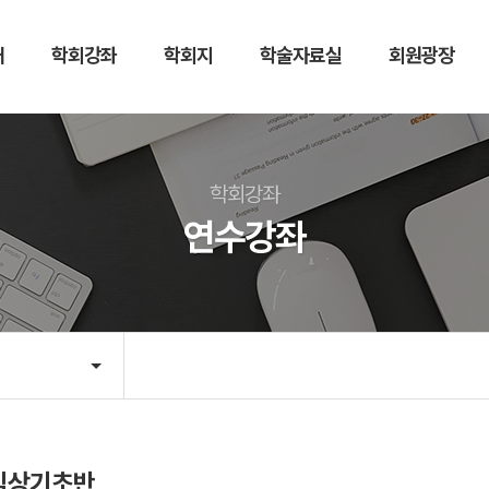
개
학회강좌
학회지
학술자료실
회원광장
학회지
학술자료실
저널
한방비만치료
학회강좌
논문투고
세미나자료실
연수강좌
학술경진대회
뉴스레터
임상기초반