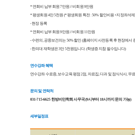
* 연회비 납부 회원 7만원 // 비회원 9만원
* 평생회원 4만 5천원 (* 평생회원 특전 : 50% 할인비용 +지정좌석제
- 현장 등록
* 연회비 납부 회원 9만원 // 비회원 11만원
- 수련의, 공중보건의는 50% 할인 (홈페이지 사전등록 후 현장에
- 한의대 재학생은 3만 5천원입니다. (학생증 지참 필수입니다)
연수강좌 혜택
연수강좌 수료증, 보수교육 평점 2점, 자료집, 다과 및 점식식사, 
문의 및 연락처
031-715-6625 한방비만학회 사무국 (9시부터 18시까지 문의 가능)
세부일정표