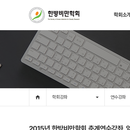
학회소
학회소개
학회강좌
인사말
연수강좌
학회개요
학술대회
학회연혁
학회앨범
학회조직
학회일정
회칙
역대회장단
학회강좌
연수강좌
CI 및 캐릭터
학회소식
사무국
2015년 한방비만학회 춘계연수강좌_