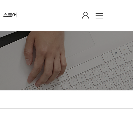
스토어
회원광장
스토어
회원가입안내
감로수
정회원 한의원 검색
가볍다(茶)
회원게시판
산삼비만약침
연회비납부
유산균(바울케어 알엑스)
마이페이지
식이섬유(파인실)
평생회원가입하기
인쇄물
주간 비만 브리핑