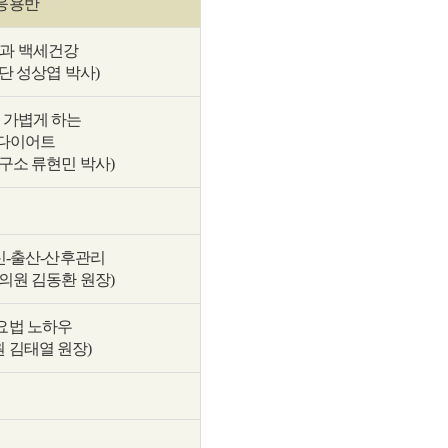
응용반
과 백세건강
단 성상엽 박사)
 가볍게 하는
 다이어트
구소 류현민 박사)
신-출산-산후관리
의원 김동환 원장)
요법 노하우
 김태열 원장)