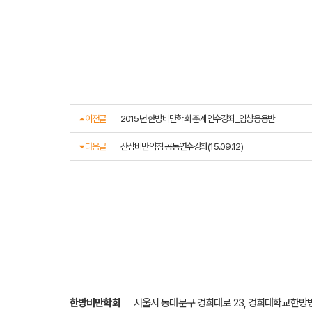
이전글
2015년 한방비만학회 춘계연수강좌_임상응용반
다음글
산삼비만약침 공동연수강좌(15.09.12)
한방비만학회
서울시 동대문구 경희대로 23, 경희대학교한