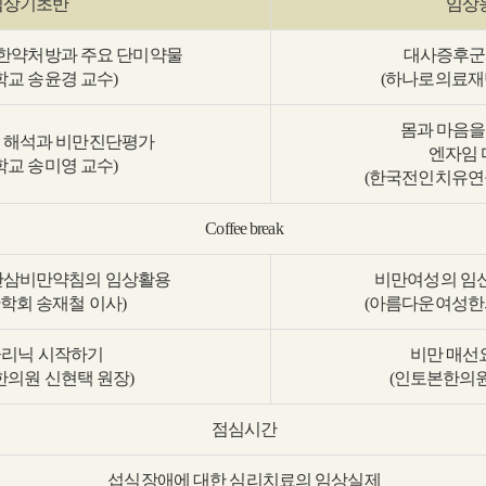
임상기초반
임상
한약처방과 주요 단미약물
대사증후군
학교 송윤경 교수)
(하나로의료재
몸과 마음을
 해석과 비만진단평가
엔자임
학교 송미영 교수)
(한국전인치유연
Coffee break
산삼비만약침의 임상활용
비만여성의 임
학회 송재철 이사)
(아름다운여성한
리닉 시작하기
비만 매선
한의원 신현택 원장)
(인토본한의원
점심시간
섭식장애에 대한 심리치료의 임상실제