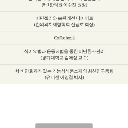
(8+1한의원 이수진 원장)
비만젤리와 습관개선 다이어트
(한의외치제형학회 신광호 회장)
Coffee break
식이요법과 운동요법을 통한 비만환자관리
(경기대학교 김애정 교수)
항 비만효과가 있는 기능성식품소재의 최신연구동향
(유니젠 이영철 박사)