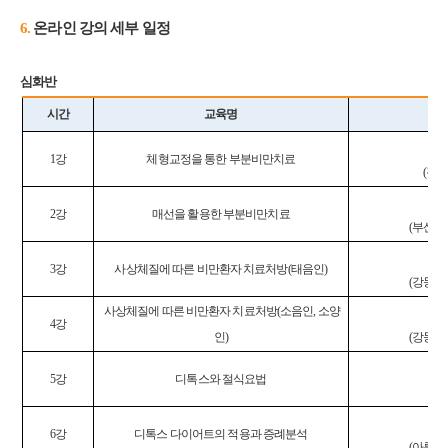
6.
​온라인 강의 세부 일정
심화반
시간
교육명
김
1
강
체형교정을 통한 부분비만치료
(
경
김
2
강
매선을 활용한 부분비만치료
(
부산수
황
3
강
사상체질에 따른 비만환자 치료처방
(
태음인
)
(
강동경
사상체질에 따른 비만환자 치료처방
(
소음인
,
소양
황
4
강
인
)
(
강동경
정
5
강
디톡스와 절식요법
(
경
김
6
강
디톡스 다이어트의 적용과 증례분석
(
아름다