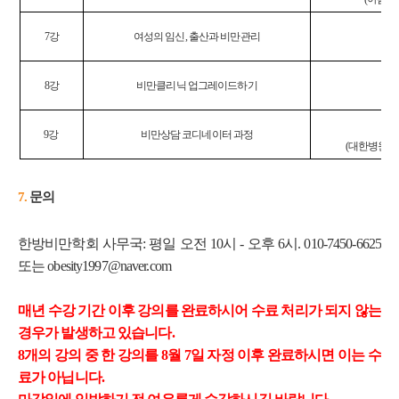
조
7
강
여성의 임신
,
출산과 비만관리
(
자
송
8
강
비만클리닉 업그레이드하기
(
모
추
9
강
비만상담 코디네이터 과정
(
대한병원코
7.
​문의
한방비만학회 사무국: 평일 오전 10시 - 오후 6시. 010-7450-6625
또는 obesity1997@naver.com
매년 수강 기간 이후 강의를 완료하시어 수료 처리가 되지 않는
경우가 발생하고 있습니다.
8개의 강의 중 한 강의를 8월 7일 자정 이후 완료하시면 이는 수
료가 아닙니다.