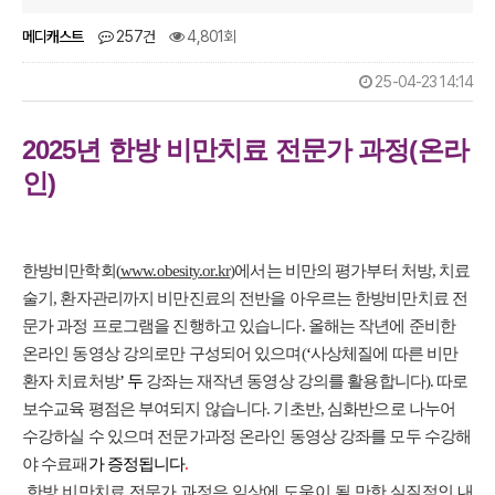
메디캐스트
257건
4,801회
25-04-23 14:14
2025년
한방 비만치료 전문가 과정(온라
인)
한방비만학회(
www.obesity.or.kr
)에서는 비만의 평가부터 처방, 치료
술기, 환자관리까지 비만진료의 전반을 아우르는 한방비만치료 전
문가 과정 프로그램을 진행하고 있습니다.
올해는 작년에 준비한
온라인 동영상 강의로만 구성되어 있으며
(
‘
사상체질에 따른 비만
환자 치료처방
’
두
강좌는 재작년 동영상 강의를 활용합니다
). 따로
보수교육 평점은 부여되지 않습니다.
기초반
,
심화반으로 나누어
수강하실 수 있으며 전문가과정 온라인 동영상 강좌를 모두 수강해
야 수료패
가 증정됩니다
.
한방 비만치료 전문가 과정은 임상에 도움이 될 만한 실질적인 내