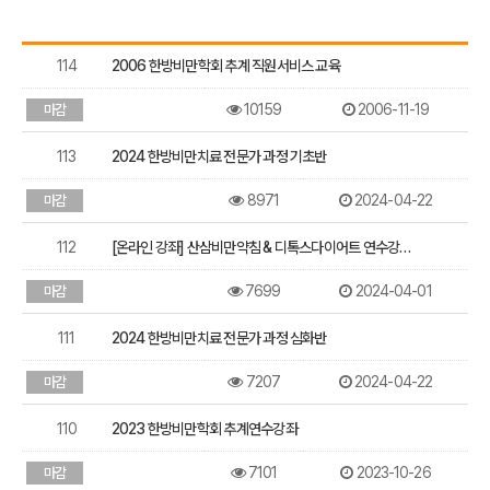
연
수
114
2006 한방비만학회 추계 직원서비스 교육
강
좌
목
10159
2006-11-19
마감
록
113
2024 한방비만치료 전문가 과정 기초반
8971
2024-04-22
마감
112
[온라인 강좌] 산삼비만약침 & 디톡스다이어트 연수강…
7699
2024-04-01
마감
111
2024 한방비만치료 전문가 과정 심화반
7207
2024-04-22
마감
110
2023 한방비만학회 추계연수강좌
7101
2023-10-26
마감