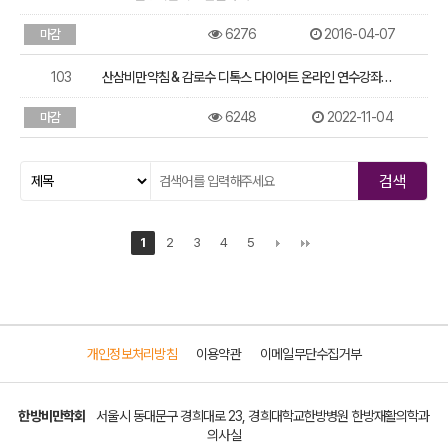
6276
2016-04-07
마감
103
산삼비만약침 & 감로수 디톡스 다이어트 온라인 연수강좌…
6248
2022-11-04
마감
1
2
3
4
5
개인정보처리방침
이용약관
이메일무단수집거부
한방비만학회
서울시 동대문구 경희대로 23, 경희대학교한방병원 한방재활의학과
의사실