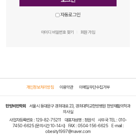
자동로그인
아이디 비밀번호 찾기
회원 가입
개인정보처리방침
이용약관
이메일무단수집거부
한방비만학회
서울시 동대문구 경희대로 23, 경희대학교한방병원 한방재활의학과
의사실
사업자등록번호 :
129-82-75211
대표자성명 : 정원석
사무국 TEL :
010-
7450-6625
(문의시간 10~14시)
FAX :
0504-156-6625
E-mail :
obesity1997@naver.com