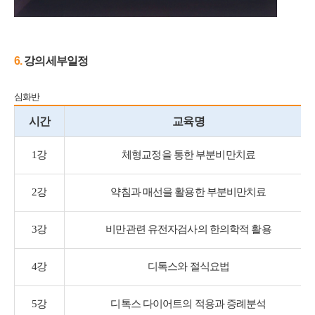
6.
​강의세부일정
심화반
시간
교육명
1강
체형교정을 통한 부분비만치료
2강
약침과 매선을 활용한 부분비만치료
3강
비만관련 유전자검사의 한의학적 활용
4강
디톡스와 절식요법
5강
디톡스 다이어트의 적용과 증례분석