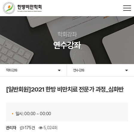
학회강좌
연수강좌
학회강좌
연수강좌
[일반회원]2021 한방 비만치료 전문가 과정_심화반
일시 :
00:00 ~ 00:00
관리자
175건
5,024회