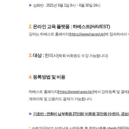
▶
​
심화반 : 2021년 6월 1일 9시 ~ 6월 30일 24시
2.
​온라인 교육 플랫폼 : 하베스트(HAVEST)
https://www.havest.kr
강의는 하베스트 홈페이지(
)에 접속하셔서
3.
​대상 :
한의사
(학회 비회원도 수강 가능합니다)
4.
​등록방법 및 비용
https://www.havest.kr
하베스트 홈페이지(
)에서 강좌등록 및 결제
계좌이체 및 신용카드 결제가 가능합니다.
▶
​
기초반 :
연회비 납부회원 27만원/ 비회원 32만원 (수련의, 공보
*
​
수련의/공보의 선생님은 사전등록 후 증명서류를 obesity1997@na