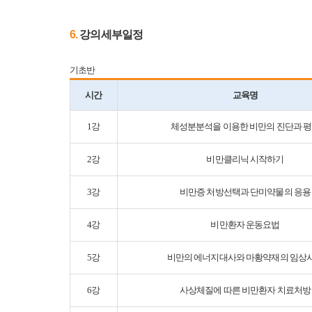
6.
​강의세부일정
기초반
시간
교육명
1강
체성분분석을 이용한 비만의 진단과 
2강
비만클리닉 시작하기
3강
비만증 처방선택과 단미약물의 응용
4강
비만환자 운동요법
5강
비만의 에너지대사와 마황약재의 임상
6강
사상체질에 따른 비만환자 치료처방