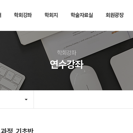
개
학회강좌
학회지
학술자료실
회원광장
학회지
학술자료실
저널
한방비만치료
학회강좌
논문투고
세미나자료실
연수강좌
학술경진대회
뉴스레터
가 과정_기초반