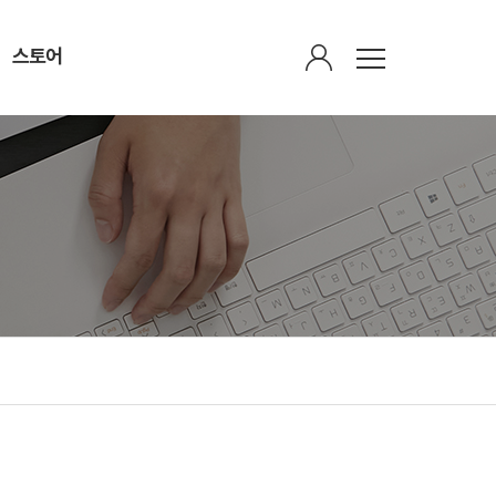
스토어
회원광장
스토어
회원가입안내
감로수
정회원 한의원 검색
가볍다(茶)
회원게시판
산삼비만약침
연회비납부
유산균(바울케어 알엑스)
마이페이지
식이섬유(파인실)
평생회원가입하기
인쇄물
주간 비만 브리핑