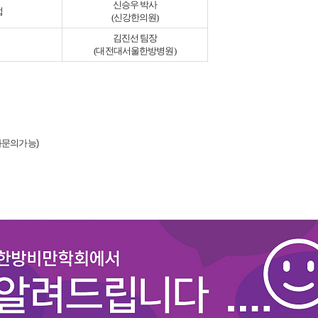
신승우 박사
법
(신강한의원)
김진선 팀장
(대전대서울한방병원)
전화문의가능)