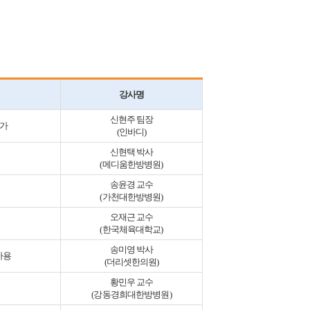
강사명
신현주 팀장
평가
(인바디)
신현택 박사
(메디움한방병원)
송윤경 교수
(가천대한방병원)
오재근 교수
(한국체육대학교)
송미영 박사
사용
(더리셋한의원)
황민우 교수
(강동경희대한방병원)