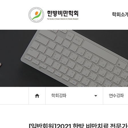
학회소
학회소개
학회강좌
인사말
연수강좌
학회개요
학술대회
학회연혁
학회앨범
학회조직
학회일정
회칙
역대회장단
학회강좌
연수강좌
CI 및 캐릭터
학회소식
사무국
[일반회원]2021 한방 비만치료 전문