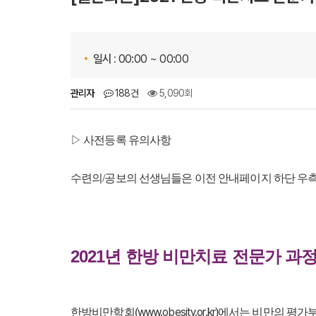
일시 :
00:00 ~ 00:00
관리자
188건
5,090회
▷ 사전등록 유의사항
수련의/공보의 선생님들은 이전 안내페이지 하단 우
2021년
한방 비만치료 전문가 과
www.obesity.or.kr
한방비만학회(
)에서는 비만의 평가