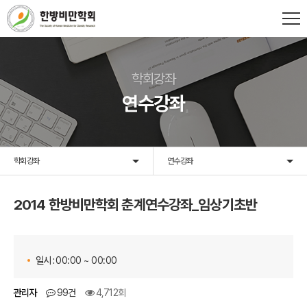
학회강좌
연수강좌
학회강좌
연수강좌
2014 한방비만학회 춘계연수강좌_임상기초반
일시 :
00:00 ~ 00:00
관리자
99건
4,712회