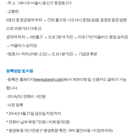
- 주 소 : 140-120 서울시 용산구 효창동 255
- 교통편
6호선 효창공원역 하차 → ①번 출구로 나오셔서 효창(공)원, 효창운동장 방향
으로 10분거리 5.6호선
공덕역 하차 → 6번출구 → 도보 2분여 직진 → 마포17번 마을버스 종점 승차장
→ 마을버스 승차장
<원효사> 하차 (10분 소요) → 도보 1분 직진 → 기념관 후문
등록방법 및 비용
www.obesity.or.kr
- 등록은 홈페이지(
)에서 계좌이체 및 신용카드 결제가 가능
합니다.
- 2014년도 연회비 : 6만원
- 사전 등록
* 2014년 4월 25일 금요일 자정까지
* 연회비 납부 회원 7만원 // 비회원 9만원
* 평생회원 3만 5천원 (* 평생회원 특전 : 50% 할인비용 +지정좌석제)