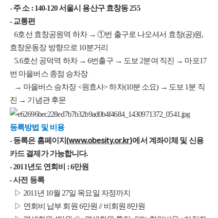
- 주 소 : 140-120 서울시 용산구 효창동 255
- 교통편
6호선 효창공원역 하차 → ①번 출구로 나오셔서 효창(공)원,
효창운동장 방향으로 10분거리
5.6호선 공덕역 하차 → 6번출구 → 도보 2분여 직진 → 마포17
번 마을버스 종점 승차장
→ 마을버스 승차장 <원효사> 하차(10분 소요) → 도보 1분 직
진 → 기념관 후문
등록방법 및 비용
(www.obesity.or.kr)
- 등록은 홈페이지
에서 계좌이체 및 신용
카드 결제가 가능합니다.
- 2011년도 연회비 : 6만원
- 사전 등록
▷ 2011년 10월 27일 목요일 자정까지
▷ 연회비 납부 회원 6만원 // 비회원 8만원