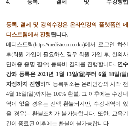
4.
등록
,
결제 및 수강방법
등록
,
결제 및 강의수강은 온라인강의 플랫폼인 메
디스트림에서 진행
됩니다
.
메디스트림
(
https://medistream.co.kr/
)
에서 로그인 하신
후
(
회원 가입이 필요하신 경우 회원 가입 후
,
한의사
면허증 증명 필수
)
등록비 결제를 진행합니다
.
연수
강좌 등록은
2023
년
3
월
13
일
(
월
)
부터
6
월
18
일
(
일
)
자정까지 진행
하며 등록취소는 온라인강의 시작 전
4
월
16
일
(
일
)
까지는
100%
환불
,
그 이후에는 수강내
역이 없을 경우는 전액 환불되지만
,
수강내역이 있
을 경우는 환불조치가 불가능합니다
.
또한
,
교육기
간이 종료된 이후에는 환불이 불가능합니다
.