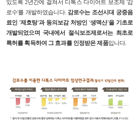
있도록
2
년간에 걸쳐서 디톡스 다이어트 보조제
'
감
로수
'
를 개발하였습니다
.
감로수는 조선시대 궁중음
료인
'
제호탕
'
과 동의보감 처방인
'
생맥산
'
을 기초로
개발되었으며 국내에서 절식보조제로서는 최초로
특허를 획득하여 그 효과를 인정받은 제품
입니다
.