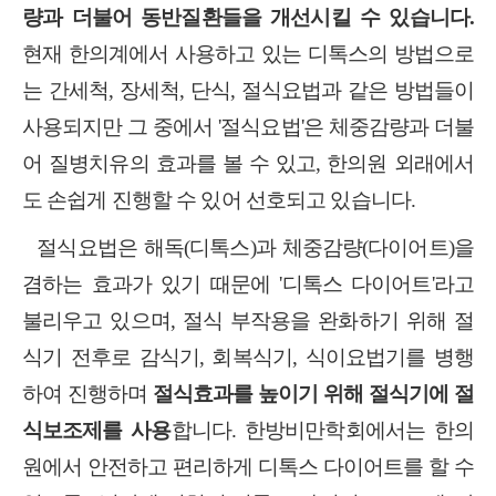
량과 더불어 동반질환들을 개선시킬 수 있습니다
.
현재 한의계에서 사용하고 있는 디톡스의 방법으로
는 간세척
,
장세척
,
단식
,
절식요법과 같은 방법들이
사용되지만 그 중에서
'
절식요법
'
은 체중감량과 더불
어 질병치유의 효과를 볼 수 있고
,
한의원 외래에서
도 손쉽게 진행할 수 있어 선호되고 있습니다
.
절식요법은 해독
(
디톡스
)
과 체중감량
(
다이어트
)
을
겸하는 효과가 있기 때문에
'
디톡스 다이어트
'
라고
불리우고 있으며
,
절식 부작용을 완화하기 위해 절
식기 전후로 감식기
,
회복식기
,
식이요법기를 병행
하여 진행하며
절식효과를 높이기 위해 절식기에 절
식보조제를 사용
합니다
.
한방비만학회에서는 한의
원에서 안전하고 편리하게 디톡스 다이어트를 할 수