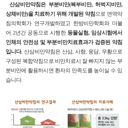
산삼비만약침은 부분비만
(
복부비만
,
허벅지비만
,
상체비만
)
을 치료하기 위해 개발된 약침
으로 면역약
침의학회가 연구개발하였고 한방비만학회와 더불
어
2
년간 공동으로 시행한
동물실험
,
임상시험에서
인체의 안전성 및 부분비만치료효과가 검증된 약침
입니다
.
산삼비만약침은 산삼
,
사향
,
웅담
,
우황으로
구성된 복합약침으로 비만치료시 잘 빠지지 않는 부
분비만에 활용하시면 환자의 만족도를 높이실 수 있
습니다
.