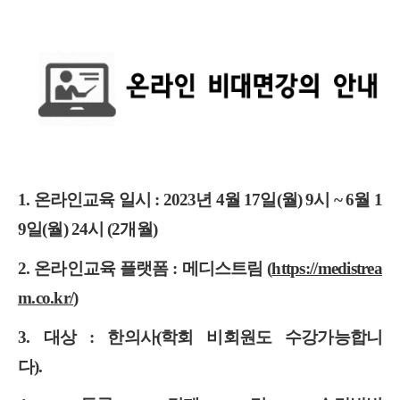
1.
온라인교육 일시
: 2023
년
4
월
17
일
(
월
) 9
시
~ 6
월
1
9
일
(
월
) 24
시
(2
개월
)
2.
온라인교육 플랫폼
:
메디스트림
(
https://medistrea
m.co.kr/
)
3.
대상
:
한의사
(
학회 비회원도 수강가능합니
다
).