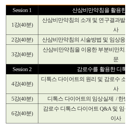
Session 1
산삼비만약침을 활용한 
산삼비만약침의 소개 및 연구결과발표
1
강
(40
분
)
사
2
강
(40
분
)
산삼비만약침의 시술방법 및 임상응용
산삼비만약침을 이용한 부분비만치료
3
강
(40
분
)
문
Session 2
감로수를 활용한 디톡
디톡스 다이어트의 원리 및 감로수 소
4
강
(40
분
)
사
5
강
(40
분
)
디톡스 다이어트의 임상실제
/
한방
감로수 디톡스 다이어트
Q&A
및 임상
6
강
(40
분
)
이사