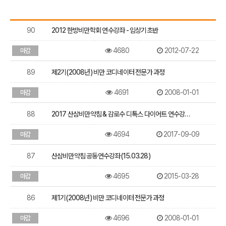
연
수
90
2012 한방비만학회 연수강좌 - 임상기초반
강
좌
목
4680
2012-07-22
마감
록
89
제2기(2008년) 비만 코디네이터 전문가 과정
4691
2008-01-01
마감
88
2017 산삼비만약침 & 감로수 디톡스 다이어트 연수강…
4694
2017-09-09
마감
87
산삼비만약침 공동연수강좌(15.03.28)
4695
2015-03-28
마감
86
제1기(2008년) 비만 코디네이터 전문가 과정
4696
2008-01-01
마감